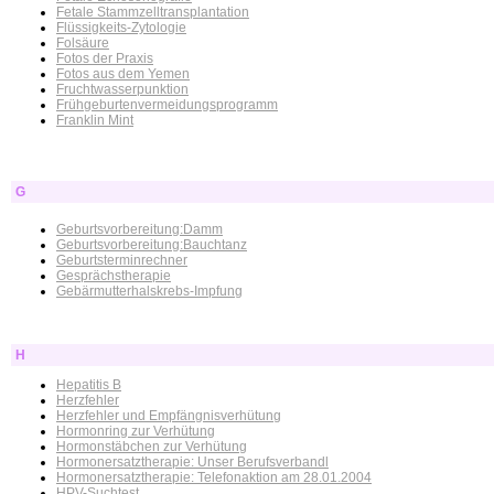
Fetale Stammzelltransplantation
Flüssigkeits-Zytologie
Folsäure
Fotos der Praxis
Fotos aus dem Yemen
Fruchtwasserpunktion
Frühgeburtenvermeidungsprogramm
Franklin Mint
G
Geburtsvorbereitung:Damm
Geburtsvorbereitung:Bauchtanz
Geburtsterminrechner
Gesprächstherapie
Gebärmutterhalskrebs-Impfung
H
Hepatitis B
Herzfehler
Herzfehler und Empfängnisverhütung
Hormonring zur Verhütung
Hormonstäbchen zur Verhütung
Hormonersatztherapie: Unser Berufsverbandl
Hormonersatztherapie: Telefonaktion am 28.01.2004
HPV-Suchtest