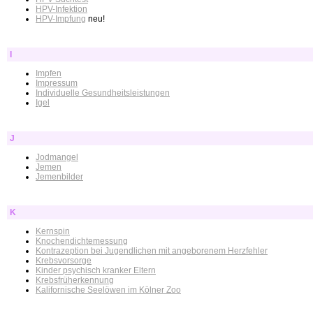
HPV-Infektion
HPV-Impfung
neu!
I
Impfen
Impressum
Individuelle Gesundheitsleistungen
Igel
J
Jodmangel
Jemen
Jemenbilder
K
Kernspin
Knochendichtemessung
Kontrazeption bei Jugendlichen mit angeborenem Herzfehler
Krebsvorsorge
Kinder psychisch kranker Eltern
Krebsfrüherkennung
Kalifornische Seelöwen im Kölner Zoo