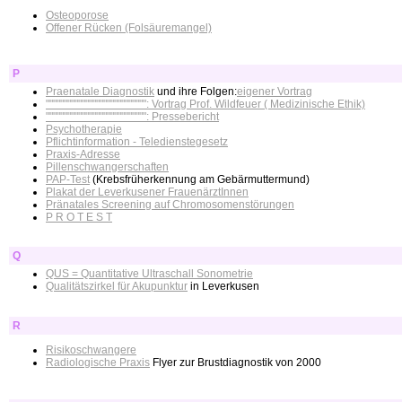
Osteoporose
Offener Rücken (Folsäuremangel)
P
Praenatale Diagnostik
und ihre Folgen:
eigener Vortrag
"""""""""""""""""""""""""""": Vortrag Prof. Wildfeuer ( Medizinische Ethik)
"""""""""""""""""""""""""""": Pressebericht
Psychotherapie
Pflichtinformation - Teledienstegesetz
Praxis-Adresse
Pillenschwangerschaften
PAP-Test
(Krebsfrüherkennung am Gebärmuttermund)
Plakat der Leverkusener FrauenärztInnen
Pränatales Screening auf Chromosomenstörungen
P R O T E S T
Q
QUS = Quantitative Ultraschall Sonometrie
Qualitätszirkel für Akupunktur
in Leverkusen
R
Risikoschwangere
Radiologische Praxis
Flyer zur Brustdiagnostik von 2000