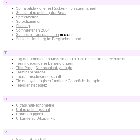
S
Spina bifida - offener Rücken - Folsäuremangel
Selbstuntersuchung der Brust
Sprechzeiten
Sprechzimmer
Sitemap
Sommerferien 2004
Stammzelltransplantation
in utero
Schloss Homburg im Bergischen Land
T
Tag der ambulanten Medizin am 18.9.2010 im Forum Leverkusen
Termingebundene Behandlungen
Thin Prep
-
Dünnschichtzytologie
Terminabsprache
Teenagerschwangerschaft
Tiefenpsychologisch fundierte Gesprächstherapie
Teledienstegesetz
U
Ultraschall-sonometrie
Untersuchungsstuhl
Unabhängigkeit
Urkunde zur Akupunktur
V
Vaginalultraschall