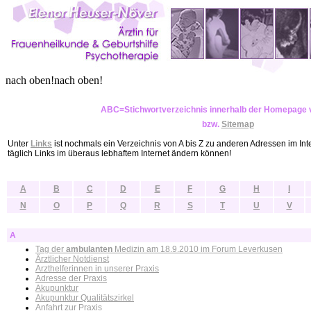
nach oben!nach oben!
ABC=Stichwortverzeichnis innerhalb der Homepage v
bzw.
Sitemap
Unter
Links
ist nochmals ein Verzeichnis von A bis Z zu anderen Adressen im Int
täglich Links im überaus lebhaftem Internet ändern können!
A
B
C
D
E
F
G
H
I
N
O
P
Q
R
S
T
U
V
A
Tag der
ambulanten
Medizin am 18.9.2010 im Forum Leverkusen
Ärztlicher Notdienst
Arzthelferinnen i
n unserer Praxis
Adresse der Praxis
Akupunktur
Akupunktur Qualitätszirkel
Anfahrt zur Praxis