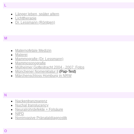
L
Länger leben, später altern
Lichttherapie
Dr. Lessmann (Röntgen)
M
Maternofetale Medizin
Malerei
Mammografie (Dr. Lessmann)
Mammosonografie
Mülheimer Gottestracht 2004 - 2007: Fotos
Münchener Nomenklatur II
(Pap-Test)
Märchenschloss Homburg in NRW
N
Nackentranzparenz
Nuchal translucency
Neuralrohrdefekte + Folsäure
NIPD
Noninvasive Pränataldiagnostik
O