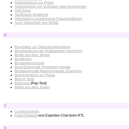
Anfahrtsskizze zur Praxis
Ankündigung von Vorträgen oder Kongressen
Anti-Aging
Apotheken-Notdienst
Arbeitskreis Leverkusener FrauenärztInnen
Auch Ultraschall: live 3D/4D
B
Bauchtanz zur Geburtsvorbereitung
Berufsordnung der Ärztekammer Nordrhein
Briefe aus dem Jemen
Brustkrebs
Brustuntersuchung
Brust-Diagnostik (Roentgen) kurativ
Brustdiagnostik Mammographie-Screening
Busverbindung zur Praxis
Blut im Stuhl
Bethesda
(Pap-Test)
Bilder aus dem Jemen
C
Cervixcarcinom
Chat-Protokoll
vom Experten-Chat beim RTL
D