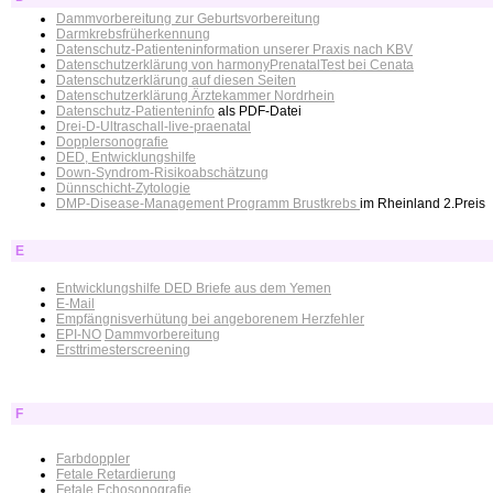
Dammvorbereitung zur Geburtsvorbereitung
Darmkrebsfrüherkennung
Datenschutz-Patienteninformation unserer Praxis nach KBV
Datenschutzerklärung von harmonyPrenatalTest bei Cenata
Datenschutzerklärung auf diesen Seiten
Datenschutzerklärung Ärztekammer Nordrhein
Datenschutz-Patienteninfo
als PDF-Datei
Drei-D-Ultraschall-live-praenatal
Dopplersonografie
DED, Entwicklungshilfe
Down-Syndrom-Risikoabschätzung
Dünnschicht-Zytologie
DMP-Disease-Management Programm Brustkrebs
im Rheinland 2.Preis
E
Entwicklungshilfe DED Briefe aus dem Yemen
E-Mail
Empfängnisverhütung bei angeborenem Herzfehler
EPI-NO
Dammvorbereitung
Ersttrimesterscreening
F
Farbdoppler
Fetale Retardierung
Fetale Echosonografie