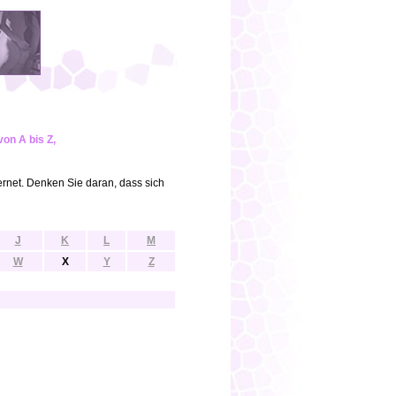
on A bis Z,
ernet. Denken Sie daran, dass sich
J
K
L
M
W
X
Y
Z