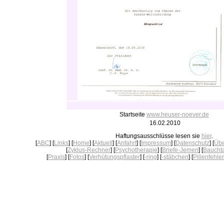
Startseite
www.heuser-noever.de
16.02.2010
Haftungsausschlüsse lesen sie
hier
.
[
ABC
] [
Links
] [
Home
] [
Aktuell
] [
Anfahrt
] [
Impressum
] [
Datenschutz
] [
Übe
[
Zyklus-Rechner
] [
Psychotherapie
] [
Briefe-Jemen
] [
Baucht
[
Praxis
] [
Fotos
] [
Verhütungspflaster
] [
-ring
] [
-stäbchen
] [
Pillenfehler