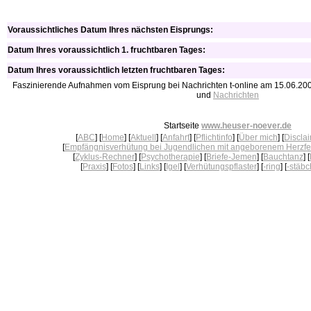
Voraussichtliches Datum Ihres nächsten Eisprungs:
Datum Ihres voraussichtlich 1. fruchtbaren Tages:
Datum Ihres voraussichtlich letzten fruchtbaren Tages:
Faszinierende Aufnahmen vom Eisprung bei Nachrichten t-online am 15.06.2008
und
Nachrichten
Startseite
www.heuser-noever.de
[
ABC
] [
Home
] [
Aktuell
] [
Anfahrt
] [
Pflichtinfo
] [
Über mich
] [
Discla
[
Empfängnisverhütung bei Jugendlichen mit angeborenem Herzfe
[
Zyklus-Rechner
] [
Psychotherapie
] [
Briefe-Jemen
] [
Bauchtanz
] [
[
Praxis
] [
Fotos
] [
Links
] [
Igel
] [
Verhütungspflaster
] [
-ring
] [
-stäb