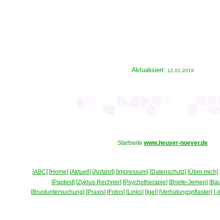
Aktualisiert:
12.01.2019
Startseite
www.heuser-noever.de
[
ABC
] [
Home
] [
Aktuell
] [
Anfahrt
] [
Impressum
] [
Datenschutz
] [
Über mich
] 
[
Paptest
] [
Zyklus-Rechner
] [
Psychotherapie
] [
Briefe-Jemen
] [
Ba
[
Brustuntersuchung
] [
Praxis
] [
Fotos
] [
Links
] [
Igel
] [
Verhütungspflaster
] [
-r