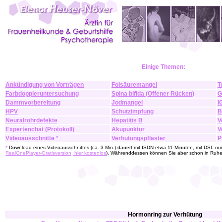
Einige Themen:
Ankündigung von Vorträgen
Folsäuremangel
T
Farbdoppleruntersuchung
Spina bifida (Offener Rücken)
G
Dammvorbereitung
Jodmangel
I
HPV
Schutzimpfung
B
Neuralrohrdefekte
Hepatitis B
V
Expertenchat (Protokoll)
Akupunktur
V
Videoausschnitte
*
Verhütungspflaster
P
*
Download eines Videoausschnittes (ca. 3 Min.) dauert mit ISDN etwa 11 Minuten, mit DSL nur
RealOnePlayer-Gratisversion, hier kostenlos
). Währenddessen können Sie aber schon in Ruhe 
Hormonring zur Verhütung