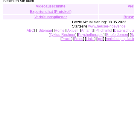
Beachten Sie auch:
Videoausschnitte
Ver
Expertenchat (Protokoll)
Verhütungspflaster
Brust
Letzte Aktualisierung: 08.05.2022
Startseite
www.heuser-noever.de
[
ABC
] ] [
Sitemap
] [
Home
] [
Aktuell
] [
Anfahrt
] [
Pflichtinfo
] [
Datenschut
[
Zyklus-Rechner
] [
Psychotherapie
] [
Briefe-Jemen
] [
B
[
Praxis
] [
Fotos
] [
Links
] [
Igel
] [
Verhütungspflast