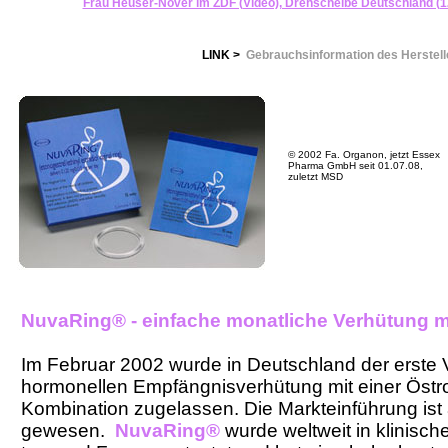
Frau Heuser-Növer im ZDF (Video), Drehscheibe Deutschland (1
LINK >
Gebrauchsinformation des Herstell
© 2002 Fa. Organon, jetzt Essex
Pharma GmbH seit 01.07.08,
zuletzt MSD
NuvaRing® - einfache monatliche Verhütung m
Im Februar 2002 wurde in Deutschland der erste V
hormonellen Empfängnisverhütung mit einer Öst
Kombination zugelassen. Die Markteinführung is
gewesen.
NuvaRing®
wurde weltweit in klinisc